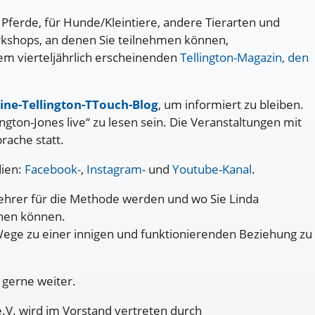
 Pferde, für Hunde/Kleintiere, andere Tierarten und
shops, an denen Sie teilnehmen können,
em vierteljährlich erscheinenden
Tellington-Magazin,
den
ine-Tellington-TTouch-Blog
, um informiert zu bleiben.
ington-Jones live“ zu lesen sein. Die Veranstaltungen mit
rache statt.
dien:
Facebook-
,
Instagram-
und
Youtube-Kanal
.
 Lehrer für die Methode werden und wo Sie Linda
rnen können.
 Wege zu einer innigen und funktionierenden Beziehung zu
n gerne weiter.
.V. wird im Vorstand vertreten durch