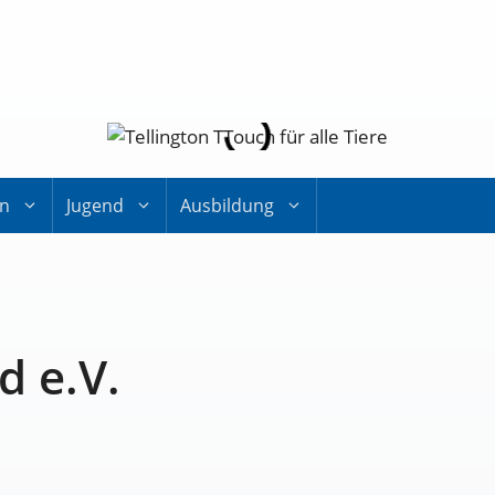
on
Jugend
Ausbildung
d e.V.