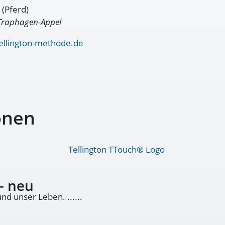
(Pferd)
Traphagen-Appel
ellington-methode.de
onen
– neu
nd unser Leben. ......