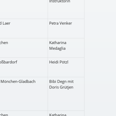
Instruktorin
d Laer
Petra Venker
chen
Katharina
Medaglia
oßbardorf
Heidi Pötzl
f Mönchen-Gladbach
Bibi Degn mit
Doris Grütjen
chen
Katharina