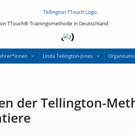
ington TTouch® Trainingsmethode in Deutschland
ehrer*innen
Linda Tellington-Jones
Organisati
en der Tellington-Met
tiere