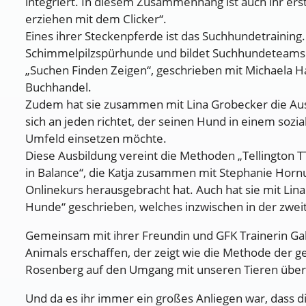
integriert. In diesem Zusammenhang ist auch ihr er
erziehen mit dem Clicker“.
Eines ihrer Steckenpferde ist das Suchhundetraining. 
Schimmelpilzspürhunde und bildet Suchhundeteams 
„Suchen Finden Zeigen“, geschrieben mit Michaela Ha
Buchhandel.
Zudem hat sie zusammen mit Lina Grobecker die Au
sich an jeden richtet, der seinen Hund in einem soz
Umfeld einsetzen möchte.
Diese Ausbildung vereint die Methoden „Tellington T
in Balance“, die Katja zusammen mit Stephanie Hornu
Onlinekurs herausgebracht hat. Auch hat sie mit Lin
Hunde“ geschrieben, welches inzwischen in der zweit
Gemeinsam mit ihrer Freundin und GFK Trainerin Gab
Animals erschaffen, der zeigt wie die Methode der 
Rosenberg auf den Umgang mit unseren Tieren über
Und da es ihr immer ein großes Anliegen war, dass d