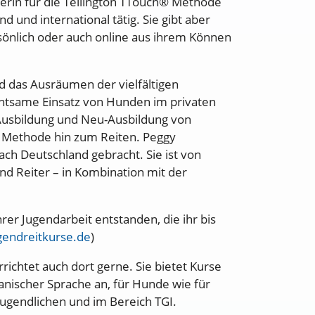
ilderin für die Tellington TTouch® Methode
d und international tätig. Sie gibt aber
sönlich oder auch online aus ihrem Können
nd das Ausräumen der vielfältigen
chtsame Einsatz von Hunden im privaten
e Ausbildung und Neu-Ausbildung von
h Methode hin zum Reiten. Peggy
h Deutschland gebracht. Sie ist von
und Reiter – in Kombination mit der
er Jugendarbeit entstanden, die ihr bis
ugendreitkurse.de
)
richtet auch dort gerne. Sie bietet Kurse
anischer Sprache an, für Hunde wie für
 Jugendlichen und im Bereich TGI.