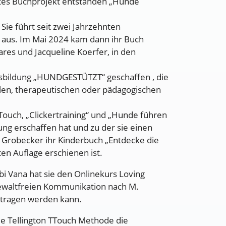
stes Buchprojekt entstanden „Hunde
Sie führt seit zwei Jahrzehnten
aus. Im Mai 2024 kam dann ihr Buch
res und Jacqueline Koerfer, in den
sbildung „HUNDGESTÜTZT“ geschaffen , die
ialen, therapeutischen oder pädagogischen
Touch, „Clickertraining“ und „Hunde führen
ng erschaffen hat und zu der sie einen
a Grobecker ihr Kinderbuch „Entdecke die
en Auflage erschienen ist.
i Vana hat sie den Onlinekurs Loving
gewaltfreien Kommunikation nach M.
tragen werden kann.
ie Tellington TTouch Methode die