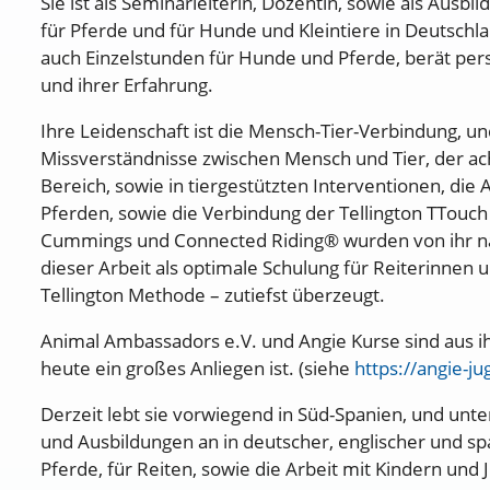
Sie ist als Seminarleiterin, Dozentin, sowie als Ausb
für Pferde und für Hunde und Kleintiere in Deutschlan
auch Einzelstunden für Hunde und Pferde, berät per
und ihrer Erfahrung.
Ihre Leidenschaft ist die Mensch-Tier-Verbindung, u
Missverständnisse zwischen Mensch und Tier, der a
Bereich, sowie in tiergestützten Interventionen, di
Pferden, sowie die Verbindung der Tellington TTouc
Cummings und Connected Riding® wurden von ihr nac
dieser Arbeit als optimale Schulung für Reiterinnen 
Tellington Methode – zutiefst überzeugt.
Animal Ambassadors e.V. und Angie Kurse sind aus ihr
heute ein großes Anliegen ist. (siehe
https://angie-j
Derzeit lebt sie vorwiegend in Süd-Spanien, und unter
und Ausbildungen an in deutscher, englischer und sp
Pferde, für Reiten, sowie die Arbeit mit Kindern und