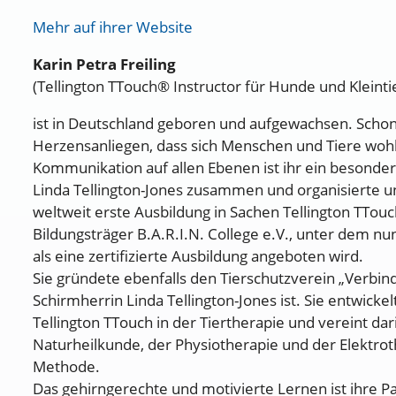
Mehr auf ihrer Website
Karin Petra Freiling
(Tellington TTouch® Instructor für Hunde und Kleinti
ist in Deutschland geboren und aufgewachsen. Schon se
Herzensanliegen, dass sich Menschen und Tiere wohl
Kommunikation auf allen Ebenen ist ihr ein besondere
Linda Tellington-Jones zusammen und organisierte u
weltweit erste Ausbildung in Sachen Tellington TTo
Bildungsträger B.A.R.I.N. College e.V., unter dem nu
als eine zertifizierte Ausbildung angeboten wird.
Sie gründete ebenfalls den Tierschutzverein „Verbin
Schirmherrin Linda Tellington-Jones ist. Sie entwicke
Tellington TTouch in der Tiertherapie und vereint da
Naturheilkunde, der Physiotherapie und der Elektrot
Methode.
Das gehirngerechte und motivierte Lernen ist ihre P