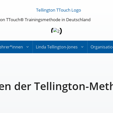
ington TTouch® Trainingsmethode in Deutschland
ehrer*innen
Linda Tellington-Jones
Organisati
en der Tellington-Met