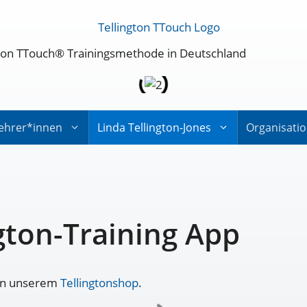
ington TTouch® Trainingsmethode in Deutschland
ehrer*innen
Linda Tellington-Jones
Organisati
gton-Training App
t in unserem
Tellingtonshop
.