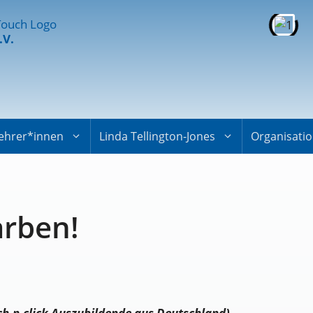
.V.
ehrer*innen
Linda Tellington-Jones
Organisati
arben!
ch-n-click Auszubildende aus Deutschland
)