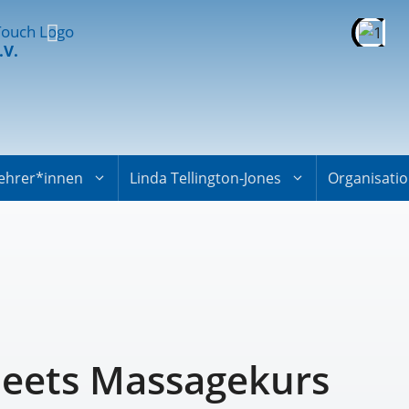
.V.
ehrer*innen
Linda Tellington-Jones
Organisati
meets Massagekurs