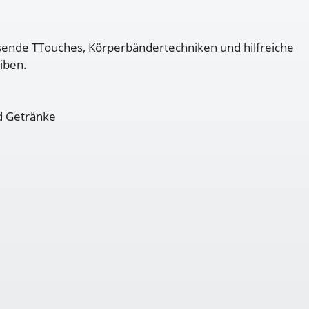
sende TTouches, Körperbändertechniken und hilfreiche
eiben.
nd Getränke