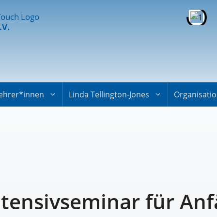
.V.
ehrer*innen
Linda Tellington-Jones
Organisati
tensivseminar für Anf