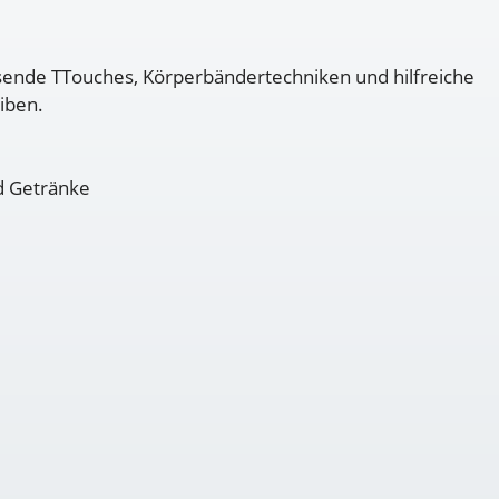
sende TTouches, Körperbändertechniken und hilfreiche
eiben.
nd Getränke