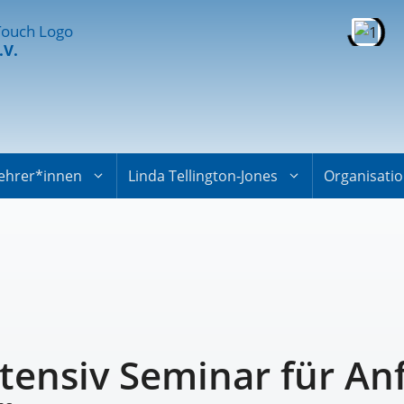
.V.
ehrer*innen
Linda Tellington-Jones
Organisati
ntensiv Seminar für An