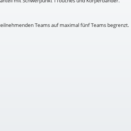
isanteil mit Schwerpunkt TTouches und Körperbänder.
er teilnehmenden Teams auf maximal fünf Teams begrenzt.