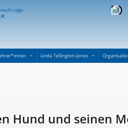
.V.
ehrer*innen
Linda Tellington-Jones
Organisati
den Hund und seinen M