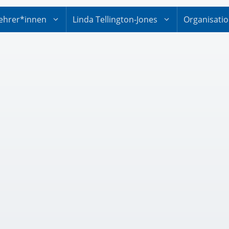
ehrer*innen
Linda Tellington-Jones
Organisati