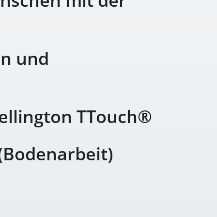
nschen mit der
en und
ellington TTouch®
(Bodenarbeit)