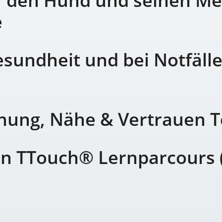
r den Hund und seinen Me
e
esundheit und bei Notfäll
ung, Nähe & Vertrauen T
on TTouch® Lernparcours 