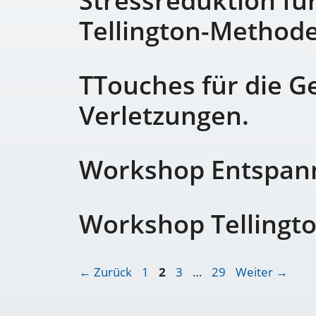
Stressreduktion fü
Tellington-Method
TTouches für die G
Verletzungen.
Workshop Entspann
Workshop Tellingt
←
Zurück
1
2
3
…
29
Weiter
→