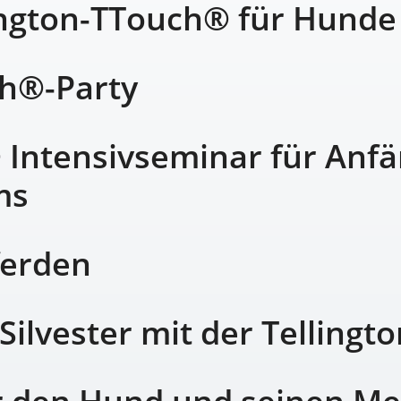
ington-TTouch® für Hunde
h®-Party
 Intensivseminar für Anfä
ms
ferden
Silvester mit der Telling