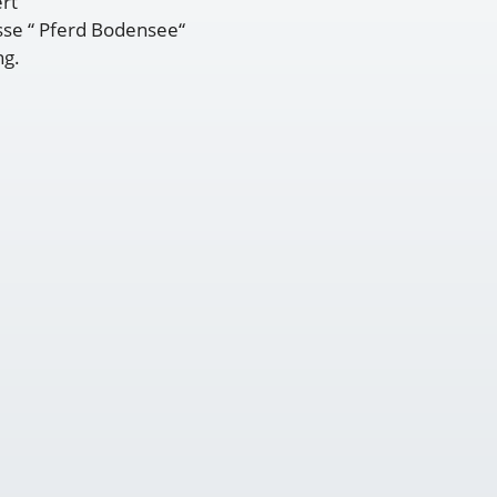
ert
sse “ Pferd Bodensee“
ng.