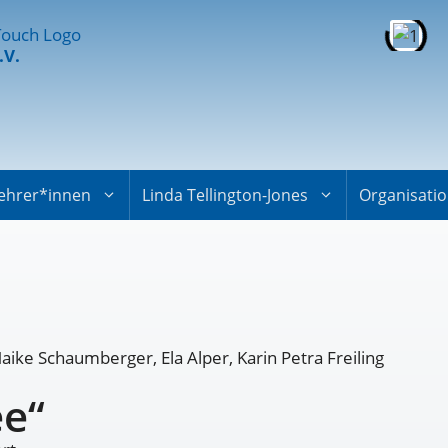
.V.
ehrer*innen
Linda Tellington-Jones
Organisati
Maike Schaumberger, Ela Alper, Karin Petra Freiling
ee“