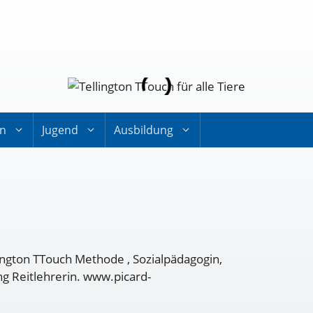
on
Jugend
Ausbildung
llington TTouch Methode , Sozialpädagogin,
g Reitlehrerin. www.picard-