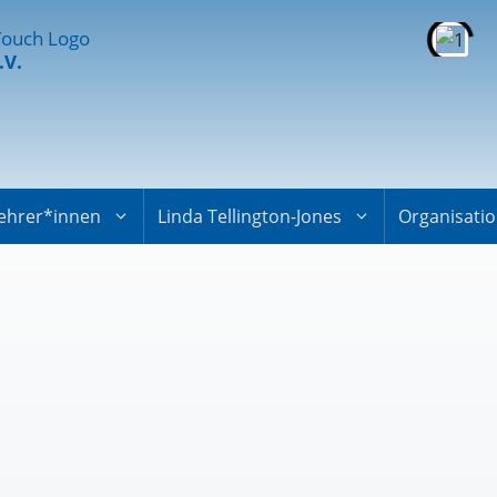
.V.
ehrer*innen
Linda Tellington-Jones
Organisati