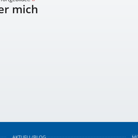
er mich
AKTUELL/BLOG
MI