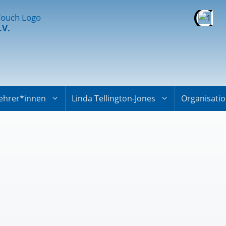
.V.
ehrer*innen
Linda Tellington-Jones
Organisati