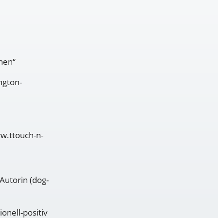
nen“
ngton-
ww.ttouch-n-
-Autorin (dog-
nell-positiv