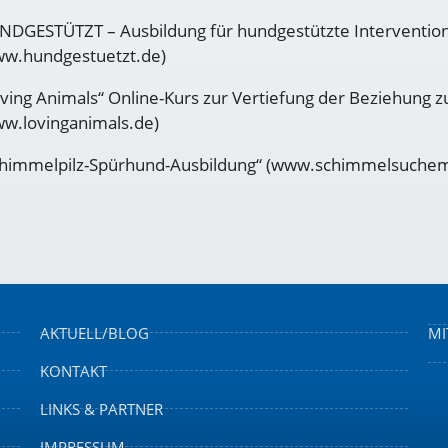
DGESTÜTZT – Ausbildung für hundgestützte Interventio
ww.hundgestuetzt.de)
ving Animals“ Online-Kurs zur Vertiefung der Beziehung z
w.lovinganimals.de)
chimmelpilz-Spürhund-Ausbildung“ (www.schimmelsuchem
AKTUELL/BLOG
MI
KONTAKT
LINKS & PARTNER
IMPRESSUM