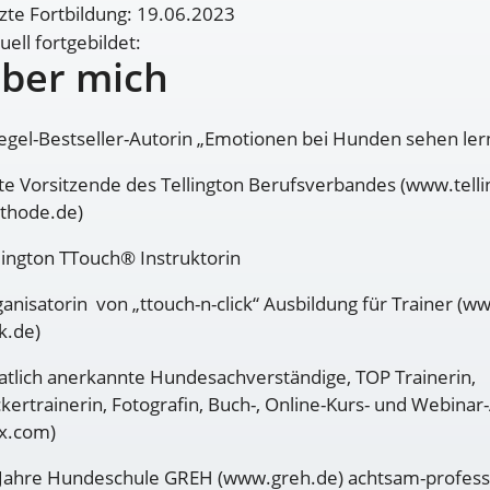
zte Fortbildung: 19.06.2023
uell fortgebildet:
ber mich
egel-Bestseller-Autorin „Emotionen bei Hunden sehen ler
te Vorsitzende des Tellington Berufsverbandes (www.telli
thode.de)
lington TTouch® Instruktorin
anisatorin von „ttouch-n-click“ Ausbildung für Trainer (w
ck.de)
atlich anerkannte Hundesachverständige, TOP Trainerin,
ckertrainerin, Fotografin, Buch-, Online-Kurs- und Webinar
x.com)
Jahre Hundeschule GREH (www.greh.de) achtsam-professio