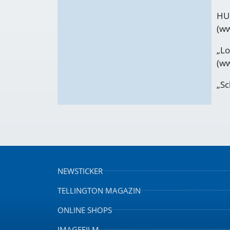
HUN
(w
„Lo
(ww
„S
NEWSTICKER
TELLINGTON MAGAZIN
ONLINE SHOPS
IMAGEFILM