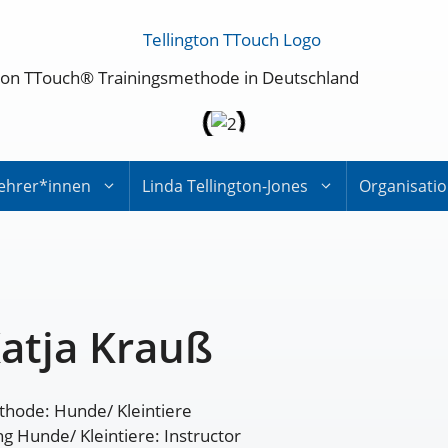
ington TTouch® Trainingsmethode in Deutschland
ehrer*innen
Linda Tellington-Jones
Organisati
atja Krauß
hode: Hunde/ Kleintiere
g Hunde/ Kleintiere: Instructor