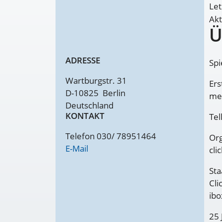
Let
Akt
Ü
ADRESSE
Spi
Wartburgstr. 31
Ers
D-10825
Berlin
me
Deutschland
KONTAKT
Tel
Telefon 030/ 78951464
Org
E-Mail
cli
Sta
Cli
ibo
25 