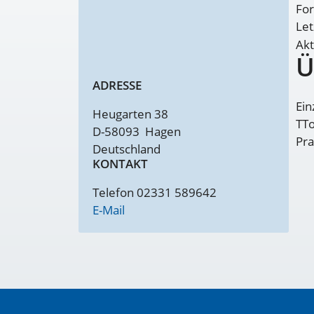
For
Let
Akt
Ü
ADRESSE
Ein
Heugarten 38
TTo
D-58093
Hagen
Pra
Deutschland
KONTAKT
Telefon 02331 589642
E-Mail