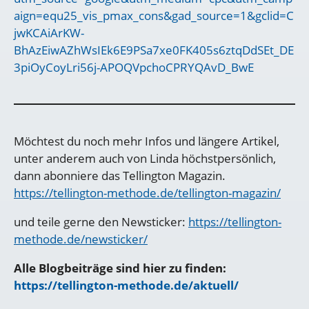
aign=equ25_vis_pmax_cons&gad_source=1&gclid=C
jwKCAiArKW-
BhAzEiwAZhWsIEk6E9PSa7xe0FK405s6ztqDdSEt_DE
3piOyCoyLri56j-APOQVpchoCPRYQAvD_BwE
Möchtest du noch mehr Infos und längere Artikel,
unter anderem auch von Linda höchstpersönlich,
dann abonniere das Tellington Magazin.
https://tellington-methode.de/tellington-magazin/
und teile gerne den Newsticker:
https://tellington-
methode.de/newsticker/
Alle Blogbeiträge sind hier zu finden:
https://tellington-methode.de/aktuell/