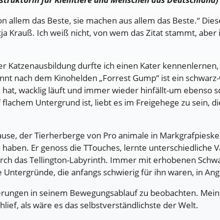
n allem das Beste, sie machen aus allem das Beste.“ Dies
ja Krauß. Ich weiß nicht, von wem das Zitat stammt, aber ic
er Katzenausbildung durfte ich einen Kater kennenlernen,
nnt nach dem Kinohelden „Forrest Gump“ ist ein schwarz-
at, wacklig läuft und immer wieder hinfällt-um ebenso s
 flachem Untergrund ist, liebt es im Freigehege zu sein,
ause, der Tierherberge von Pro animale in Markgrafpieske
 haben. Er genoss die TTouches, lernte unterschiedliche 
urch das Tellington-Labyrinth. Immer mit erhobenen Sc
Untergründe, die anfangs schwierig für ihn waren, in Angr
serungen in seinem Bewegungsablauf zu beobachten. Mein
ief, als wäre es das selbstverständlichste der Welt.