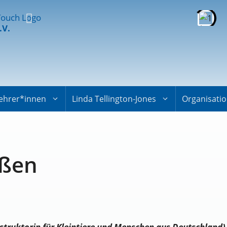
.V.
ehrer*innen
Linda Tellington-Jones
Organisati
eßen
nstruktorin für Kleintiere und Menschen aus Deutschland)