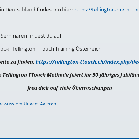
n Deutschland findest du hier:
https://tellington-methode
 Seminaren findest du auf
ook Tellington TTouch Training Österreich
eite zu finden:
https://tellington-ttouch.ch/index.php/de
e Tellington TTouch Methode feiert ihr 50-jähriges Jubiläu
freu dich auf viele Überraschungen
 bewusstem klugem Agieren