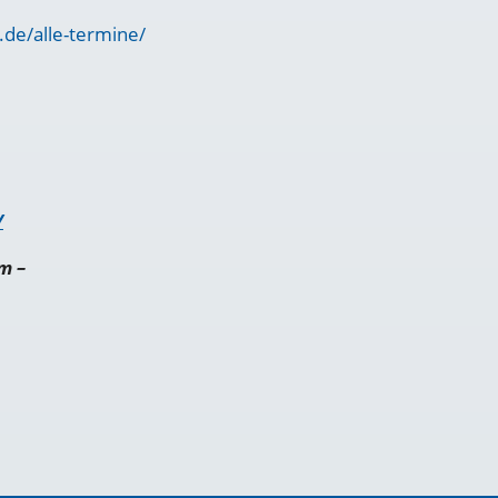
.de/alle-termine/
/
m –