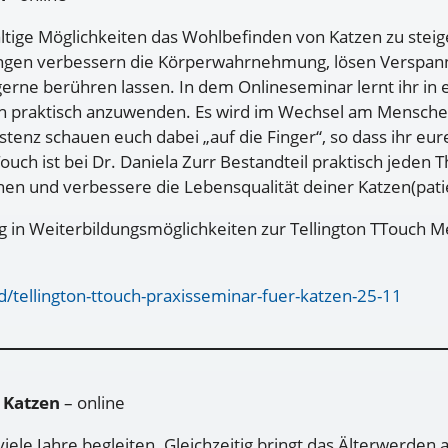
ältige Möglichkeiten das Wohlbefinden von Katzen zu stei
ungen verbessern die Körperwahrnehmung, lösen Verspan
gerne berühren lassen. In dem Onlineseminar lernt ihr in 
ch praktisch anzuwenden. Es wird im Wechsel am Mensch
istenz schauen euch dabei „auf die Finger“, so dass ihr e
uch ist bei Dr. Daniela Zurr Bestandteil praktisch jeden T
nen und verbessere die Lebensqualität deiner Katzen(pati
g in Weiterbildungsmöglichkeiten zur Tellington TTouch Me
d/tellington-ttouch-praxisseminar-fuer-katzen-25-11
 Katzen
– online
iele Jahre begleiten. Gleichzeitig bringt das Älterwerden